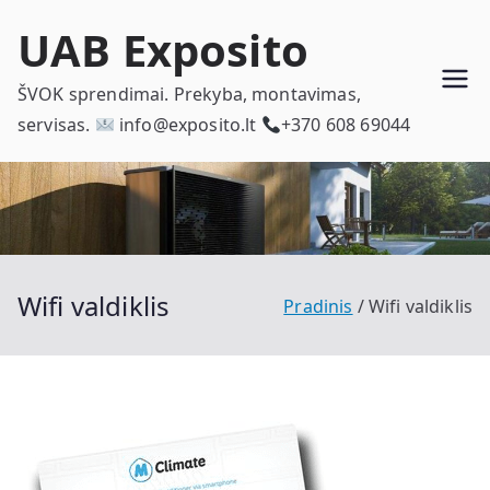
Eiti
UAB Exposito
prie
turinio
ŠVOK sprendimai. Prekyba, montavimas, ​
servisas. ​
info@exposito.lt
+370 608 69044
Wifi valdiklis
Pradinis
Wifi valdiklis