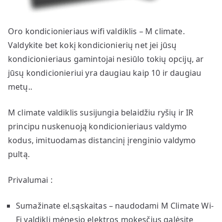
Oro kondicionieriaus wifi valdiklis – M climate.
Valdykite bet kokį kondicionierių net jei jūsų
kondicionieriaus gamintojai nesiūlo tokių opcijų, ar
jūsų kondicionieriui yra daugiau kaip 10 ir daugiau
metų..
M climate valdiklis susijungia belaidžiu ryšių ir IR
principu nuskenuoją kondicionieriaus valdymo
kodus, imituodamas distancinį įrenginio valdymo
pultą.
Privalumai :
Sumažinate el.sąskaitas – naudodami M Climate Wi-
Fi valdiklį mėnesio elektros mokesčius galėsite