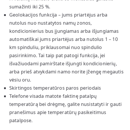
sumažinti iki 25 %.
Geolokacijos funkcija – jums priartėjus arba
nutolus nuo nustatytos namų zonos,
kondicionierius bus įjungiamas arba išjungiamas
automatiškai jums priartėjus arba nutolus 1 – 10
km spinduliu, priklausomai nuo spindulio
pasirinkimo. Tai taip pat patogi funkcija, jei
išvažiuodami pamirštate išjungti kondicionierių,
arba prieš atvykdami namo norite įžengę megautis
vėsiu oru.
Skirtingos temperatūros paros periodais
Telefone visada matote faktinę patalpų
temperatūrą bei drėgmę, galite nusistatyti ir gauti
pranešimus apie temperatūrų pasikeitimus
patalpose.