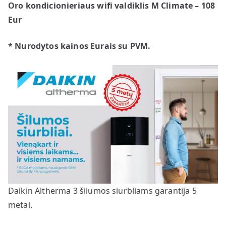
Oro kondicionieriaus wifi valdiklis M Climate – 108
Eur
* Nurodytos kainos Eurais su PVM.
Daikin Altherma 3 šilumos siurbliams garantija 5
metai.